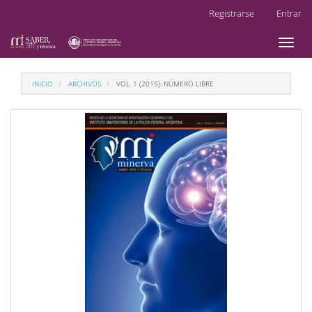
Navegación
Registrarse
Entrar
principal
Contenido
Toggl
principal
naviga
Barra
lateral
INICIO
ARCHIVOS
VOL. 1 (2015): NÚMERO LIBRE