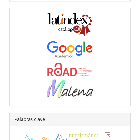
BBDD
Palabras clave
numismática
Interpol