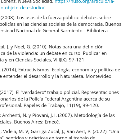
 Lorenz. Nueva Sociedad.
https://nuso.org/articulo/la-
mo-objeto-de-estudio/
. (2008). Los usos de la fuerza pública: debates sobre
 policías en las ciencias sociales de la democracia. Buenos
ersidad Nacional de General Sarmiento - Biblioteca
al, J. y Noel, G. (2010). Notas para una definición
ca de la violencia: un debate en curso. Publicar en
a y en Ciencias Sociales, VIII(IX), 97-121.
 (2014), Extractivismos. Ecología, economía y política de
 entender el desarrollo y la Naturaleza. Montevideo:
(2017). El “verdadero” trabajo policial. Representaciones
ionarios de la Policía Federal Argentina acerca de su
ofesional. Papeles de Trabajo, 11(19), 99-120.
; Archenti, N. y Piovani, J. I. (2007). Metodología de las
ciales. Buenos Aires: Emecé.
; Videla, M. V; Garriga Zucal, J.; Van Aert, P. (2022). “Una
a”: sentidos y prácticas en torno al trabajo de