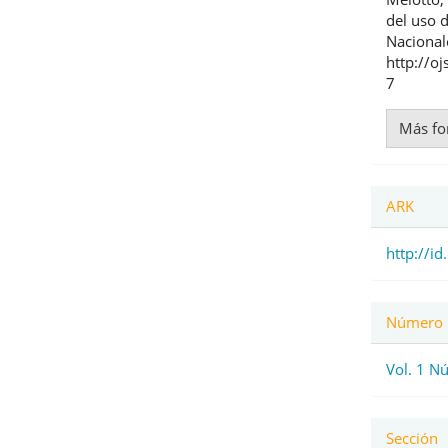
artíc
del uso 
Nacional
http://o
7
Más fo
ARK
http://i
Número
Vol. 1 N
Sección