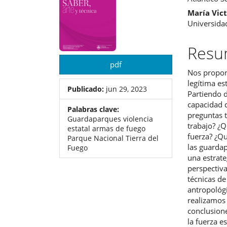
del
del
María Vict
Universida
artículo
artíc
Res
pdf
Nos propone
legítima es
Publicado:
jun 29, 2023
Partiendo d
capacidad 
Palabras clave:
preguntas t
Guardaparques violencia
trabajo? ¿Q
estatal armas de fuego
fuerza? ¿Qu
Parque Nacional Tierra del
las guarda
Fuego
una estrate
perspectiva
técnicas de
antropológ
realizamos
conclusione
la fuerza e