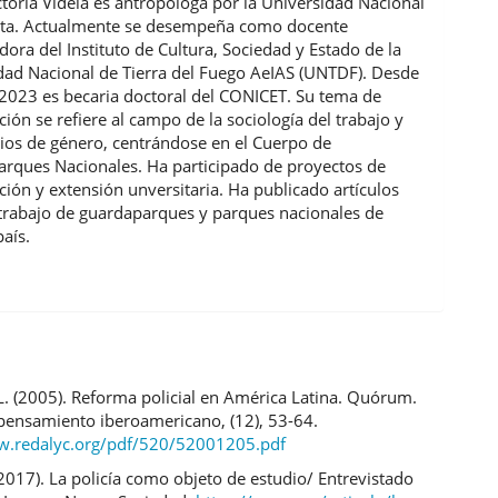
ctoria Videla es antropóloga por la Universidad Nacional
ata. Actualmente se desempeña como docente
dora del Instituto de Cultura, Sociedad y Estado de la
dad Nacional de Tierra del Fuego AeIAS (UNTDF). Desde
l 2023 es becaria doctoral del CONICET. Su tema de
ción se refiere al campo de la sociología del trabajo y
dios de género, centrándose en el Cuerpo de
rques Nacionales. Ha participado de proyectos de
ción y extensión unversitaria. Ha publicado artículos
 trabajo de guardaparques y parques nacionales de
país.
. (2005). Reforma policial en América Latina. Quórum.
 pensamiento iberoamericano, (12), 53-64.
w.redalyc.org/pdf/520/52001205.pdf
(2017). La policía como objeto de estudio/ Entrevistado