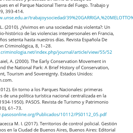
ues en el Parque Nacional Tierra del Fuego. Trabajo y
39, 393-414.
ww.unse.edu.ar/trabajoysociedad/39%20GARRIGA,%20MELOTTO
 L. (2010). ¿Vivimos en una sociedad más violenta?: Un
cio-histórico de las violencias interpersonales en Francia,
ños setenta hasta nuestros días. Revista Española De
ón Criminológica, 8, 1–28.
c.criminologia.net/index.php/journal/article/view/55/52
iel, A. (2000). The Early Conservation Movement in
nd the National Park: A Brief History of Conservation,
t, Tourism and Sovereignty. Estados Unidos:
on.com.
(2012). En torno a los Parques Nacionales: primeras
s de una política turística nacional centralizada en la
(1934-1950). PASOS. Revista de Turismo y Patrimonio
(10), 61–73.
.pasosonline.org/Publicados/10112/PS0112_05.pdf
acecca M. I. (2017). Territorios de control policial. Gestión
mos en la Ciudad de Buenos Aires, Buenos Aires: Editorial