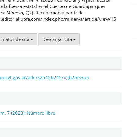
ulo
de la fuerza estatal en el Cuerpo de Guardaparques
es.
Minerva
,
1
(7). Recuperado a partir de
js.editorialiupfa.com/index.php/minerva/article/view/15
rmatos de cita
Descargar cita
d.caicyt.gov.ar/ark:/s25456245/ugb2ms3u5
úm. 7 (2023): Número libre