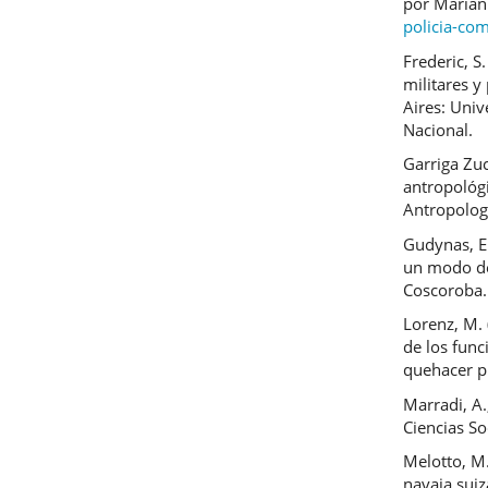
por Marian
policia-co
Frederic, S
militares y
Aires: Univ
Nacional.
Garriga Zuc
antropológi
Antropologí
Gudynas, E.
un modo de
Coscoroba.
Lorenz, M. 
de los func
quehacer pr
Marradi, A.
Ciencias So
Melotto, M.
navaja suiz