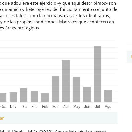
s que adquiere este ejercicio -y que aquí describimos- son
do dinámico y heterogéneo del funcionamiento conjunto de
factores tales como la normativa, aspectos identitarios,
y de las propias condiciones laborales que acontecen en
tes áreas protegidas.
les
ar
M., & Videla , M. V. (2023). Controlar y vigilar: acerca