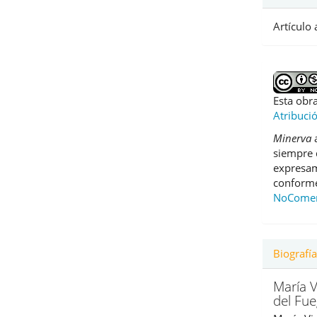
Artículo
Esta obra
Atribuci
Minerva
a
siempre 
expresame
conforme
NoComerc
Biografía
María V
del Fu