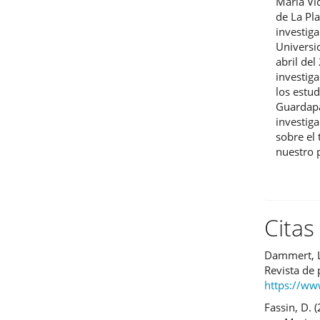
María Vi
de La Pl
investiga
Universi
abril de
investiga
los estu
Guardapa
investiga
sobre el
nuestro 
Citas
Dammert, L
Revista de
https://ww
Fassin, D. 