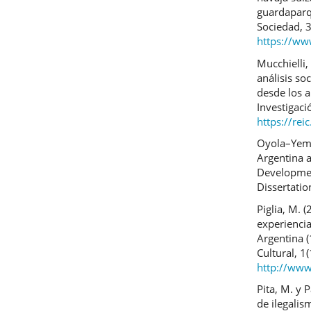
guardaparq
Sociedad, 
https://w
Mucchielli,
análisis so
desde los a
Investigaci
https://rei
Oyola–Yema
Argentina a
Developmen
Dissertati
Piglia, M. 
experiencia
Argentina 
Cultural, 1
http://www
Pita, M. y P
de ilegalis