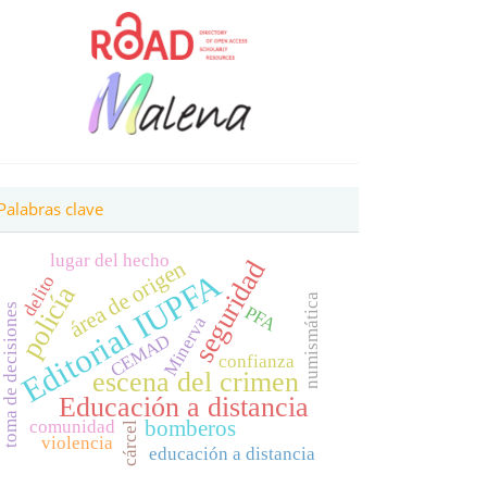
Palabras clave
lugar del hecho
seguridad
área de origen
Editorial IUPFA
delito
policía
numismática
toma de decisiones
PFA
Minerva
CEMAD
confianza
escena del crimen
Educación a distancia
bomberos
comunidad
cárcel
violencia
educación a distancia