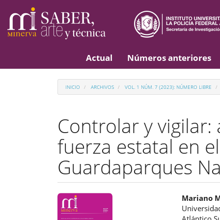
Navegación
principal
Contenido
principal
Barra
lateral
Actual
Números anteriores
INICIO
ARCHIVOS
VOL. 1 NÚM. 7 (2023): NÚMERO LIBRE
Controlar y vigilar:
fuerza estatal en 
Guardaparques Na
Barra
Cont
Mariano M
Universidad
lateral
princ
Atlántico S