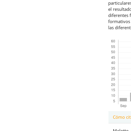
particulare
el resulta
diferentes 
formativos 
las diferen
Descargas
Detal
Cómo cit
del
Melotto, 