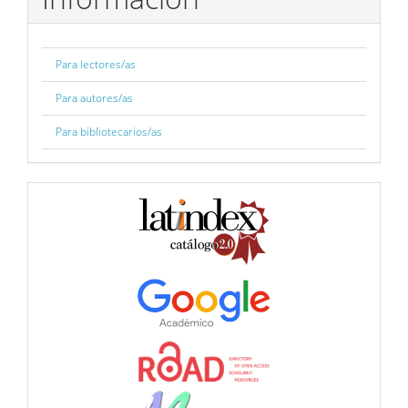
Para lectores/as
Para autores/as
Para bibliotecarios/as
BBDD