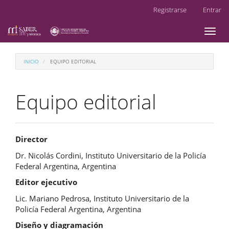
Navegación
Registrarse
Entrar
principal
Contenido
Toggl
principal
naviga
Barra
lateral
INICIO
EQUIPO EDITORIAL
Equipo editorial
Director
Dr. Nicolás Cordini, Instituto Universitario de la Policía
Federal Argentina, Argentina
Editor ejecutivo
Lic. Mariano Pedrosa, Instituto Universitario de la
Policía Federal Argentina, Argentina
Diseño y diagramación