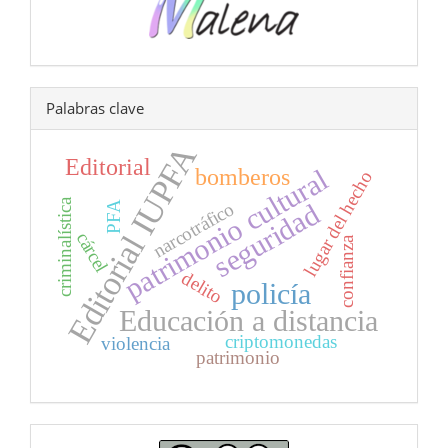
Palabras clave
Editorial IUPFA
Editorial
patrimonio cultural
bomberos
lugar del hecho
criminalística
seguridad
narcotráfico
PFA
cárcel
confianza
delito
policía
Educación a distancia
criptomonedas
violencia
patrimonio