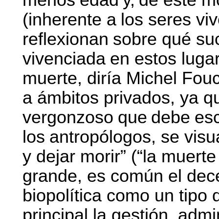
(inherente
a
los
seres
viv
reflexionan
sobre
qué
su
vivenciada
en
estos
luga
muerte, diría Michel Fou
a ámbitos privados, ya q
vergonzoso
que
debe
es
los
antropólogos, se visua
y dejar morir” (“la muert
grande, es común el dece
biopolítica como un tipo
principal la gestión, admi