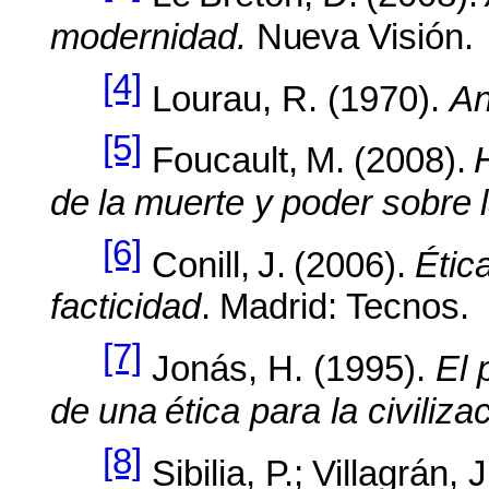
modernidad.
Nueva
Visión.
[4]
Lourau, R. (1970).
An
[5]
Foucault,
M.
(2008).
de
la
muerte y
poder
sobre
[6]
Conill,
J.
(2006).
Étic
facticidad
.
Madrid:
Tecnos.
[7]
Jonás, H. (1995).
El 
de
una
ética para la civiliz
[8]
Sibilia,
P.;
Villagrán, 