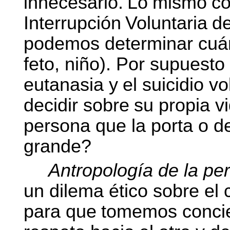
innecesario.
Lo
mismo
c
Interrupción
Voluntaria
de
podemos determinar cuán
feto, niño). Por supuesto
eutanasia
y
el
suicidio
vo
decidir
sobre
su
propia v
persona que la porta o d
grande?
Antropología de la per
un dilema ético sobre el 
para
que
tomemos
conci