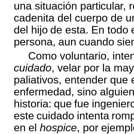
una situación
particular,
r
cadenita del cuerpo de u
del hijo
de esta.
En
todo
persona,
aun
cuando
sie
Como voluntario, inte
cuidado
, velar por la ma
paliativos, entender que
enfermedad, sino alguien
historia:
que
fue
ingenier
este
cuidado
intenta
rom
en
el
hospice
,
por
ejempl