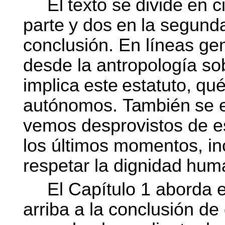
El
texto
se
divide
en
c
parte
y
dos
en
la
segunda
conclusión. En líneas gen
desde la antropología s
implica
este
estatuto,
qu
autónomos.
También
se 
vemos desprovistos de es
los últimos momentos, in
respetar la dignidad
hum
El Capítulo 1 aborda 
arriba a la conclusión d