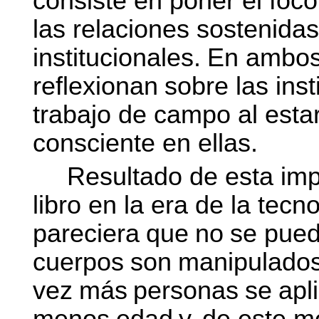
consiste en poner el foc
las relaciones sostenida
institucionales.
En
ambo
reflexionan
sobre
las
inst
trabajo de campo al esta
consciente en ellas.
Resultado de esta impl
libro en la era de la tecn
pareciera
que
no
se
pue
cuerpos
son
manipulado
vez
más
personas
se
apl
menos
edad
y,
de este
m