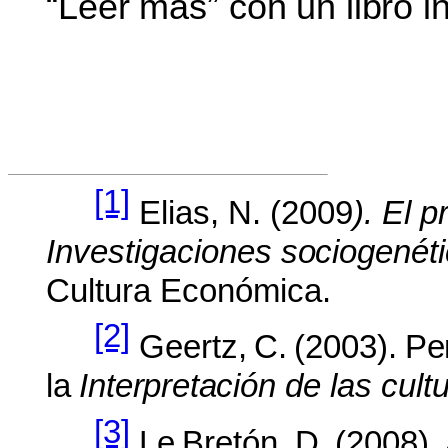
“Leer
más”
con
un
libro
i
[1]
Elias, N. (2009
). El p
Investigaciones
socio
genéti
Cultura Económica.
[2]
Geertz,
C.
(2003).
Pe
la
Interpreta
ción de las cult
[3]
Le
Bretón,
D.
(2008).