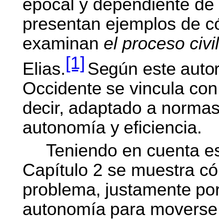
epocal y dependiente de 
presentan ejemplos de c
examinan
el proceso civi
[1]
Elias.
Según
este
autor
Occidente
se
vincula
con
decir,
adaptado a normas 
autonomía y
eficiencia.
Teniendo en cuenta e
Capítulo 2 se muestra c
problema,
justamente
po
autonomía
para
moverse 