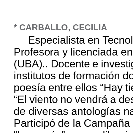
* CARBALLO, CECILIA
Especialista
en
Tecno
Profesora
y
licenciada
e
(UBA)..
Docente
e
invest
institutos
de
formación
do
poesía
entre
ellos “Hay
t
“El
viento
no
vendrá
a
de
de diversas antologías na
Participó
de
la
Campaña