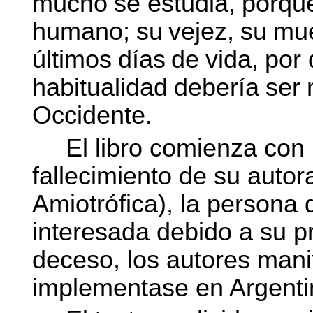
mucho
se
estudia,
porqu
humano;
su
vejez,
su
mue
últimos
días
de
vida,
por
habitualidad
debería
ser
Occidente.
El libro comienza con
fallecimiento de su autor
Amiotrófica), la persona 
interesada debido a su p
deceso, los autores mani
implementase en Argentin