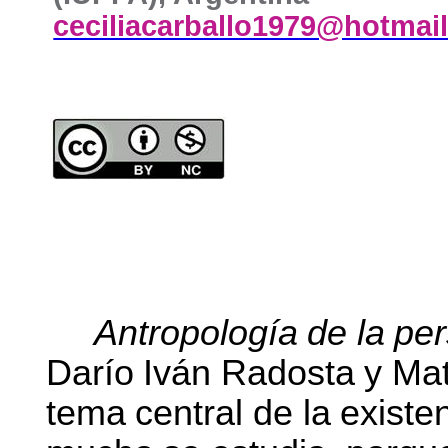
ceciliacarballo1979@hotmai
Antropología
de
la
pe
Darío
Iván
Radosta
y
Mat
tema
central
de
la
existe