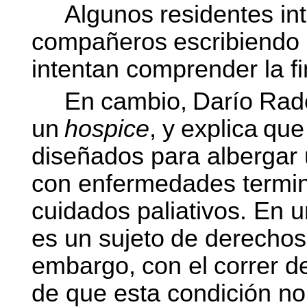
Algunos
residentes
in
compañeros
escribiendo
intentan comprender la fi
En
cambio,
Darío
Rad
un
hospice
,
y
explica
que
diseñados para albergar
con enfermedades termina
cuidados paliativos. En u
es un
sujeto
de
derechos
embargo,
con
el
correr
d
de que esta condición no