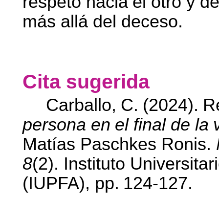
respeto
hacia
el
otro
y
de
más allá del deceso.
Cita
sugerida
Carballo,
C.
(2024).
R
persona
en
el
final
de
la
Matías Paschkes Ronis.
8
(2). Instituto Universita
(IUPFA), pp.
124-127.