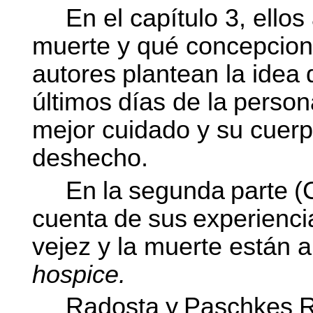
En el capítulo 3, ello
muerte y qué concepcion
autores
plantean
la
idea
últimos
días
de
la
person
mejor cuidado y su cuer
deshecho.
En
la
segunda
parte
(
cuenta
de
sus
experienci
vejez y la muerte están a 
hospice.
Radosta
y
Paschkes
R